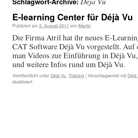
Déjà Vu
Schlagwort-Archive:
E-learning Center für Déjà Vu
Publiziert am
2. August 2011
von
Martin
Die Firma Atril hat ihr neues E-Learni
CAT Software Déjà Vu vorgestellt. Auf 
man Videos zur Einführung in Déjà Vu
und weitere Infos rund um Déjà Vu.
Veröffentlicht unter
Déjà Vu
,
Training
|
Verschlagwortet mit
Déjà
deaktiviert
für
E-
learning
Center
für
Déjà
Vu