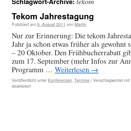
tekom
Schlagwort-Archive:
Tekom Jahrestagung
Publiziert am
9. August 2011
von
Martin
Nur zur Erinnerung: Die tekom Jahresta
Jahr ja schon etwas früher als gewohnt 
– 20 Oktober. Den Frühbucherrabatt gib
zum 17. September (mehr Infos zur An
Programm …
Weiterlesen
→
Veröffentlicht unter
Konferenzen
,
Termine
|
Verschlagwortet mit
deaktiviert
für
Tekom
Jahrestagung