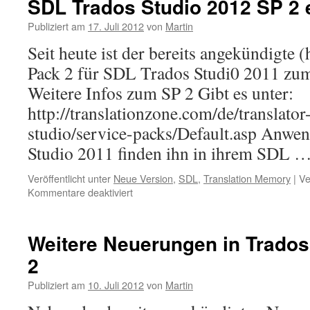
SDL Trados Studio 2012 SP 2 e
SDL
Trados
Publiziert am
17. Juli 2012
von
Martin
Studio
Seit heute ist der bereits angekündigte (
2011
(SP2)
Pack 2 für SDL Trados Studi0 2011 zu
Weitere Infos zum SP 2 Gibt es unter:
http://translationzone.com/de/translator
studio/service-packs/Default.asp Anwe
Studio 2011 finden ihn in ihrem SDL 
Veröffentlicht unter
Neue Version
,
SDL
,
Translation Memory
|
Ve
Kommentare deaktiviert
für
SDL
Trados
Studio
Weitere Neuerungen in Trados
2012
2
SP
2
Publiziert am
10. Juli 2012
von
Martin
erhältlich