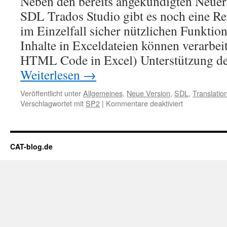
Neben den bereits angekündigten Neue
SDL Trados Studio gibt es noch eine Re
im Einzelfall sicher nützlichen Funktion
Inhalte in Exceldateien können verarbei
HTML Code in Excel) Unterstützung d
Weiterlesen
→
Veröffentlicht unter
Allgemeines
,
Neue Version
,
SDL
,
Translati
Verschlagwortet mit
SP2
|
Kommentare deaktiviert
für
Weitere
Neuerungen
in
Trados
CAT-blog.de
Studio
2011
SP
2