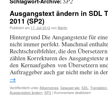
SP2
Schlagwort-Archive:
Ausgangstext ändern in SDL T
2011 (SP2)
Publiziert am
17. Juli 2012
von
Martin
Hintergrund Die Ausgangstexte für ein
nicht immer perfekt. Manchmal enthalte
Rechtschreibfehler, die den Übersetzern 
zählen Korrekturen des Ausgangstexte n
den Kernaufgaben von Übersetzern und 
Auftraggeber auch gar nicht mehr in d
→
Veröffentlicht unter
Allgemeines
,
Gewusst wie
,
SDL
,
Translatio
Ausgangstext ändern
,
SP2
|
Kommentare deaktiviert
für
Ausgangst
ändern
in