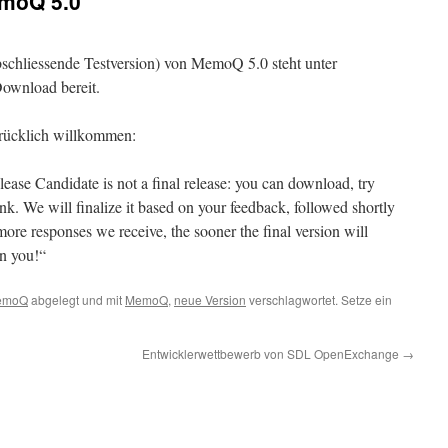
emoQ 5.0
bschliessende Testversion) von MemoQ 5.0 steht unter
wnload bereit.
drücklich willkommen:
ease Candidate is not a final release: you can download, try
k. We will finalize it based on your feedback, followed shortly
 more responses we receive, the sooner the final version will
n you!“
emoQ
abgelegt und mit
MemoQ
,
neue Version
verschlagwortet. Setze ein
Entwicklerwettbewerb von SDL OpenExchange
→