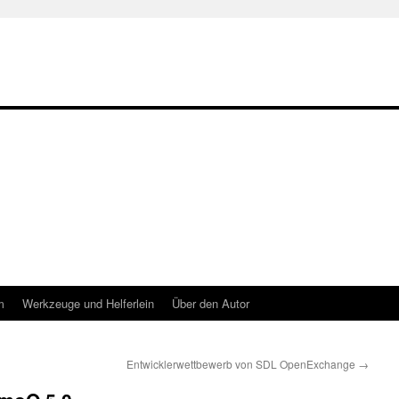
m
Werkzeuge und Helferlein
Über den Autor
Entwicklerwettbewerb von SDL OpenExchange
→