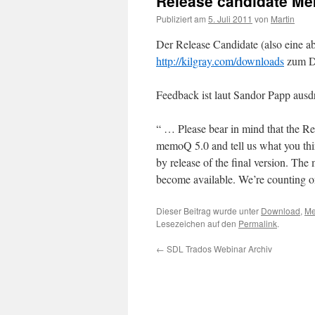
Release candidate M
Publiziert am
5. Juli 2011
von
Martin
Der Release Candidate (also eine a
http://kilgray.com/downloads
zum Do
Feedback ist laut Sandor Papp aus
“ … Please bear in mind that the Rel
memoQ 5.0 and tell us what you thin
by release of the final version. The
become available. We’re counting o
Dieser Beitrag wurde unter
Download
,
M
Lesezeichen auf den
Permalink
.
←
SDL Trados Webinar Archiv