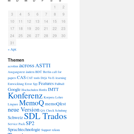
M
D
M
D
F
S
S
1
2
3
4
5
6
7
8
9
10
11
12
13
14
15
16
17
18
19
20
21
22
23
24
25
26
27
28
29
30
31
« Apr.
Themen
across
ASTTI
acrolinx
Ausgangstext ändern
BDÜ
Berlin
call for
CAS
papers
CAT tools
Déjà Vu
E-learning
Features
Entwicklung
Error Spy
Fußball
Google
IMTT
Hochschulen
Hotfix
Konferenz
Korpora
Lehre
MemoQ
memoQfest
Linguee
neue Version
QA Check
Schulung
SDL Trados
Schweiz
SP2
Service Pack
Sprachtechnologie
Support
tekom