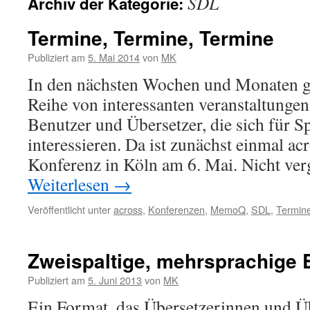
SDL
Archiv der Kategorie:
Termine, Termine, Termine
Publiziert am
5. Mai 2014
von
MK
In den nächsten Wochen und Monaten gi
Reihe von interessanten veranstaltunge
Benutzer und Übersetzer, die sich für S
interessieren. Da ist zunächst einmal a
Konferenz in Köln am 6. Mai. Nicht ve
Weiterlesen
→
Veröffentlicht unter
across
,
Konferenzen
,
MemoQ
,
SDL
,
Termin
Zweispaltige, mehrsprachige 
Publiziert am
5. Juni 2013
von
MK
Ein Format, das Übersetzerinnen und Ü