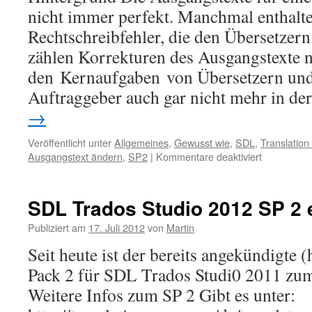
nicht immer perfekt. Manchmal enthalte
Rechtschreibfehler, die den Übersetzern 
zählen Korrekturen des Ausgangstexte n
den Kernaufgaben von Übersetzern und 
Auftraggeber auch gar nicht mehr in d
→
Veröffentlicht unter
Allgemeines
,
Gewusst wie
,
SDL
,
Translatio
Ausgangstext ändern
,
SP2
|
Kommentare deaktiviert
für
Ausgangst
ändern
in
SDL Trados Studio 2012 SP 2 e
SDL
Trados
Publiziert am
17. Juli 2012
von
Martin
Studio
Seit heute ist der bereits angekündigte (
2011
(SP2)
Pack 2 für SDL Trados Studi0 2011 zu
Weitere Infos zum SP 2 Gibt es unter: