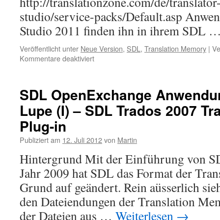
http://translationzone.com/de/translator
studio/service-packs/Default.asp Anwe
Studio 2011 finden ihn in ihrem SDL 
Veröffentlicht unter
Neue Version
,
SDL
,
Translation Memory
|
Ve
Kommentare deaktiviert
für
SDL
Trados
Studio
SDL OpenExchange Anwendun
2012
Lupe (I) – SDL Trados 2007 T
SP
2
Plug-in
erhältlich
Publiziert am
12. Juli 2012
von
Martin
Hintergrund Mit der Einführung von S
Jahr 2009 hat SDL das Format der Tran
Grund auf geändert. Rein aüsserlich si
den Dateiendungen der Translation Mem
der Dateien aus …
Weiterlesen
→