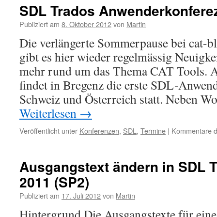
entscheidet
SDL Trados Anwenderkonferez
sich
für
Publiziert am
8. Oktober 2012
von
Martin
SDL
Die verlängerte Sommerpause bei cat-blo
Trados
Studio
gibt es hier wieder regelmässig Neuigk
mehr rund um das Thema CAT Tools. 
findet in Bregenz die erste SDL-Anwend
Schweiz und Österreich statt. Neben 
Weiterlesen
→
Veröffentlicht unter
Konferenzen
,
SDL
,
Termine
|
Kommentare de
Ausgangstext ändern in SDL T
2011 (SP2)
Publiziert am
17. Juli 2012
von
Martin
Hintergrund Die Ausgangstexte für ein