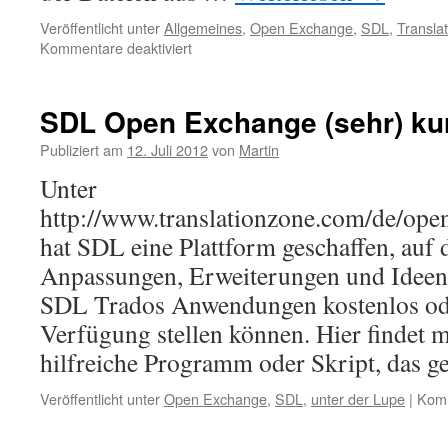
Veröffentlicht unter
Allgemeines
,
Open Exchange
,
SDL
,
Transla
Kommentare deaktiviert
für
SDL
OpenExchange
Anwendungen
SDL Open Exchange (sehr) kur
unter
der
Publiziert am
12. Juli 2012
von
Martin
Lupe
Unter
(I)
–
http://www.translationzone.com/de/ope
SDL
hat SDL eine Plattform geschaffen, auf 
Trados
2007
Anpassungen, Erweiterungen und Idee
Translation
SDL Trados Anwendungen kostenlos od
Memory
Verfügung stellen können. Hier findet
Plug-
in
hilfreiche Programm oder Skript, das 
Veröffentlicht unter
Open Exchange
,
SDL
,
unter der Lupe
|
Komm