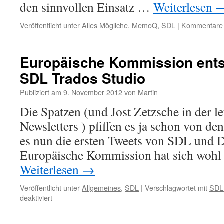
den sinnvollen Einsatz …
Weiterlesen
Veröffentlicht unter
Alles Mögliche
,
MemoQ
,
SDL
|
Kommentare d
Europäische Kommission entsc
SDL Trados Studio
Publiziert am
9. November 2012
von
Martin
Die Spatzen (und Jost Zetzsche in der l
Newsletters ) pfiffen es ja schon von d
es nun die ersten Tweets von SDL und 
Europäische Kommission hat sich woh
Weiterlesen
→
Veröffentlicht unter
Allgemeines
,
SDL
|
Verschlagwortet mit
SDL
deaktiviert
für
Europäische
Kommission