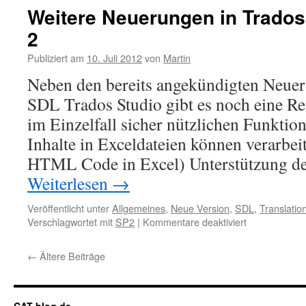
Weitere Neuerungen in Trados
2
Publiziert am
10. Juli 2012
von
Martin
Neben den bereits angekündigten Neue
SDL Trados Studio gibt es noch eine Re
im Einzelfall sicher nützlichen Funktion
Inhalte in Exceldateien können verarbei
HTML Code in Excel) Unterstützung d
Weiterlesen
→
Veröffentlicht unter
Allgemeines
,
Neue Version
,
SDL
,
Translati
Verschlagwortet mit
SP2
|
Kommentare deaktiviert
für
Weitere
Neuerungen
←
Ältere Beiträge
in
Trados
Studio
2011